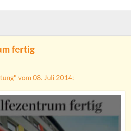
um fertig
itung" vom 08. Juli 2014: